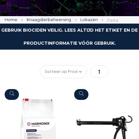
Home
Knaagdierbeheersing
Lokazen
Pasta
GEBRUIK BIOCIDEN VEILIG. LEES ALTIJD HET ETIKET EN DE
PRODUCTINFORMATIE VÓÓR GEBRUIK.
Van
hoog
naar
laag
sorteren