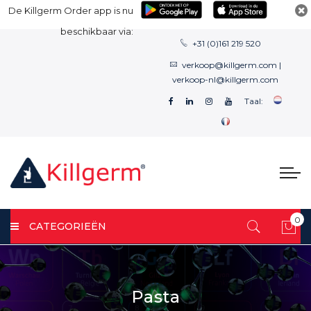
De Killgerm Order app is nu
beschikbaar via:
+31 (0)161 219 520
verkoop@killgerm.com
|
verkoop-nl@killgerm.com
Taal:
0
CATEGORIEËN
Win
Pasta