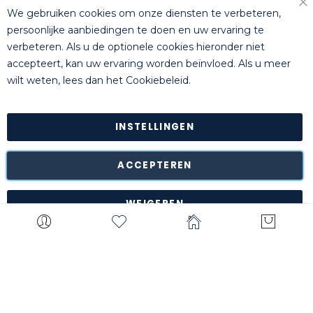
+32 (0)14 44 22 79
We gebruiken cookies om onze diensten te verbeteren,
Slu
persoonlijke aanbiedingen te doen en uw ervaring te
verbeteren. Als u de optionele cookies hieronder niet
accepteert, kan uw ervaring worden beïnvloed. Als u meer
© Killgerm Group Ltd. All rights reserved |
Algemene
wilt weten, lees dan het
Cookiebeleid
.
Voorwaarden
|
Bankgegevens
|
Privacyverklaring
INSTELLINGEN
Retour van goederen is mogelijk* binnen de 14 dagen na
ontvangstdatum in de originele onbeschadigde verpakking
naar ons magazijn te Turnhout (België).
ACCEPTEREN
*met uitzondering van bepaalde producten zoals
maatwerk, gepersonaliseerde items, etc.
WEIGEREN