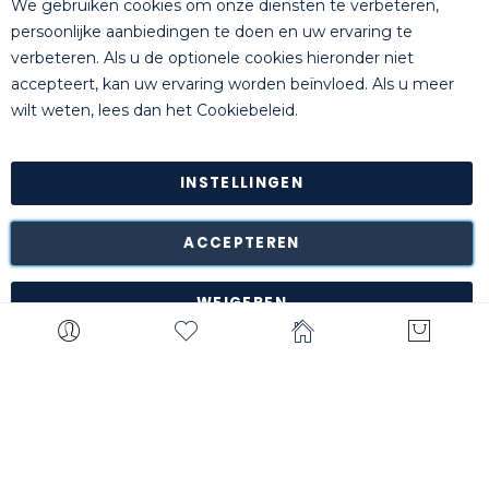
+32 (0)14 44 22 79
We gebruiken cookies om onze diensten te verbeteren,
persoonlijke aanbiedingen te doen en uw ervaring te
verbeteren. Als u de optionele cookies hieronder niet
accepteert, kan uw ervaring worden beïnvloed. Als u meer
© Killgerm Group Ltd. All rights reserved |
Algemene
wilt weten, lees dan het
Cookiebeleid
.
Voorwaarden
|
Bankgegevens
|
Privacyverklaring
INSTELLINGEN
Retour van goederen is mogelijk* binnen de 14 dagen na
ontvangstdatum in de originele onbeschadigde verpakking
naar ons magazijn te Turnhout (België).
ACCEPTEREN
*met uitzondering van bepaalde producten zoals
maatwerk, gepersonaliseerde items, etc.
WEIGEREN