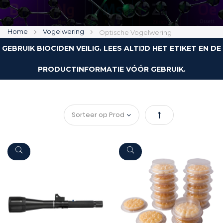
Home
Vogelwering
Optische Vogelwering
GEBRUIK BIOCIDEN VEILIG. LEES ALTIJD HET ETIKET EN DE
PRODUCTINFORMATIE VÓÓR GEBRUIK.
Van
hoog
naar
laag
sorteren