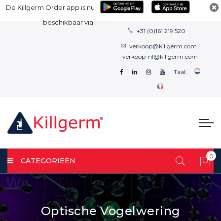
De Killgerm Order app is nu
beschikbaar via:
+31 (0)161 219 520
verkoop@killgerm.com
|
verkoop-nl@killgerm.com
Taal:
0
CATEGORIEËN
Win
Optische Vogelwering