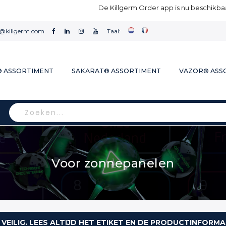
De Killgerm Order app is nu beschikbaa
l@killgerm.com
Taal:
® ASSORTIMENT
SAKARAT® ASSORTIMENT
VAZOR® ASS
Search
Voor zonnepanelen
 VEILIG. LEES ALTIJD HET ETIKET EN DE PRODUCTINFORMA