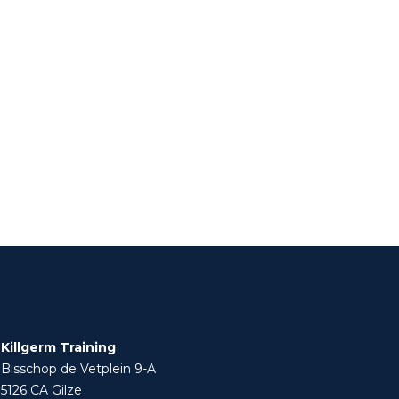
Killgerm Training
Bisschop de Vetplein 9-A
5126 CA Gilze