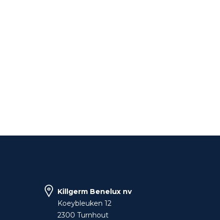
Killgerm Benelux nv
Koeybleuken 12
2300 Turnhout