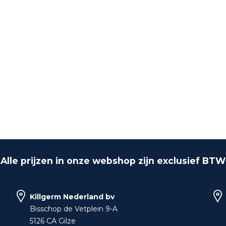
Alle prijzen in onze webshop zijn exclusief BTW
Killgerm Nederland bv
Bisschop de Vetplein 9-A
5126 CA Gilze