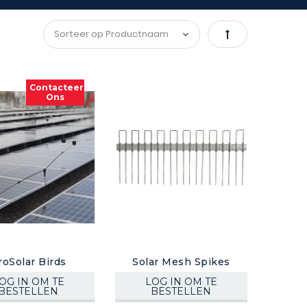
Van
hoog
Contacteer
Ons
naar
laag
sorteren
roSolar Birds
Solar Mesh Spikes
OG IN OM TE
LOG IN OM TE
BESTELLEN
BESTELLEN