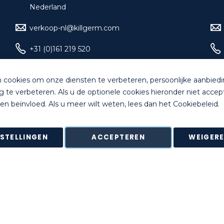
Nederland
verkoop-nl@killgerm.com
+31 (0)161 219 520
 cookies om onze diensten te verbeteren, persoonlijke aanbied
g te verbeteren. Als u de optionele cookies hieronder niet accep
d. All rights reserved |
Algemene Voorwaarden
|
Bankgegeven
en beïnvloed. Als u meer wilt weten, lees dan het
Cookiebeleid
.
4 dagen na ontvangstdatum in de originele onbeschadigde verpa
ering van bepaalde producten zoals maatwerk, gepersonaliseerd
NSTELLINGEN
ACCEPTEREN
WEIGER