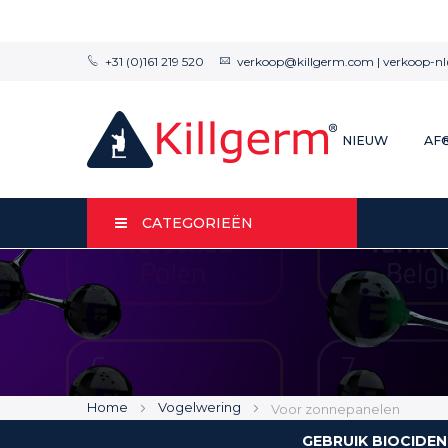
+31 (0)161 219 520
verkoop@killgerm.com
|
verkoop-n
NIEUW
AF
CATEGORIEËN
Home
Vogelwering
Voor zonnepanelen
GEBRUIK BIOCIDEN