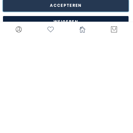
naar ons magazijn te Turnhout (België).
ACCEPTEREN
*met uitzondering van bepaalde producten zoals
maatwerk, gepersonaliseerde items, etc.
WEIGEREN