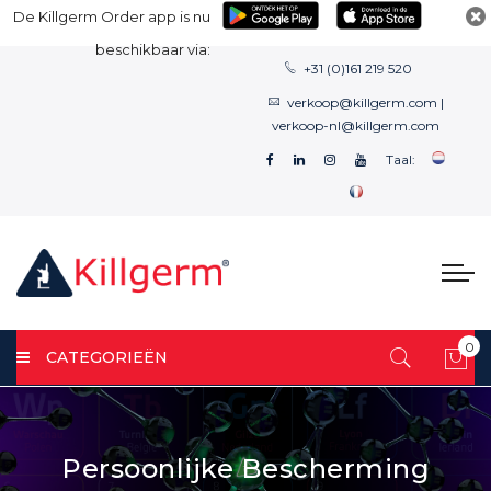
De Killgerm Order app is nu
beschikbaar via:
+31 (0)161 219 520
verkoop@killgerm.com
|
verkoop-nl@killgerm.com
Taal:
0
CATEGORIEËN
Win
Persoonlijke Bescherming