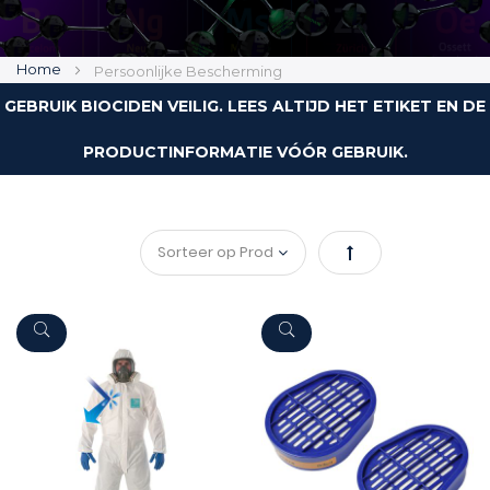
Home
Persoonlijke Bescherming
GEBRUIK BIOCIDEN VEILIG. LEES ALTIJD HET ETIKET EN DE
PRODUCTINFORMATIE VÓÓR GEBRUIK.
Van
hoog
naar
laag
sorteren