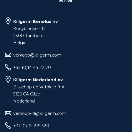
BTW
Killgerm Benelux nv
Koeybleuken 12
2300 Turnhout
België
verkoop@killgerm.com
+32 (0)14 44 22 70
Killgerm Nederland bv
Bisschop de Vetplein 9-A
5126 CA Gilze
Nederland
verkoop-nl@killgerm.com
+31 (0)161 219 520