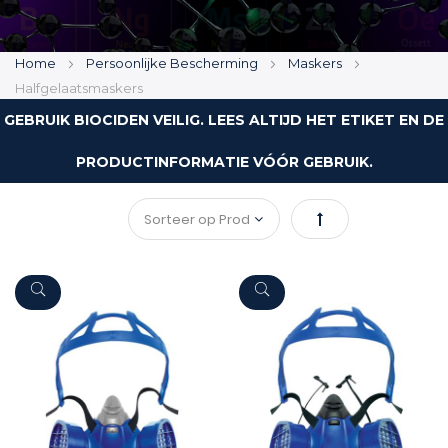
Home
Persoonlijke Bescherming
Maskers
Halfgelaatsmaskers
GEBRUIK BIOCIDEN VEILIG. LEES ALTIJD HET ETIKET EN DE
PRODUCTINFORMATIE VÓÓR GEBRUIK.
Van
hoog
naar
laag
sorteren