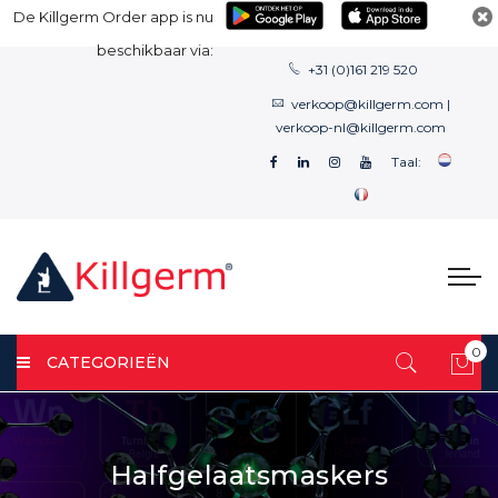
De Killgerm Order app is nu
beschikbaar via:
+31 (0)161 219 520
verkoop@killgerm.com
|
verkoop-nl@killgerm.com
Taal:
0
CATEGORIEËN
Win
Halfgelaatsmaskers