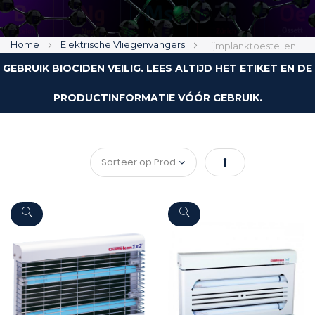
Home
Elektrische Vliegenvangers
Lijmplanktoestellen
GEBRUIK BIOCIDEN VEILIG. LEES ALTIJD HET ETIKET EN DE
PRODUCTINFORMATIE VÓÓR GEBRUIK.
Van
hoog
naar
laag
sorteren