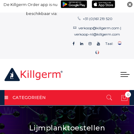
De Killgerm Order app is nu
beschikbaar via:
+31 (0)161 219 520
verkoop@killgerm.com
|
verkoop-nl@killgerm.com
Taal:
0
CATEGORIEËN
Win
Lijmplanktoestellen