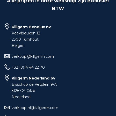
Alle prijzen in onze webshop zijn exclusief
BTW
Killgerm Benelux nv
Koeybleuken 12
2300 Turnhout
België
verkoop@killgerm.com
+32 (0)14 44 22 70
Killgerm Nederland bv
Bisschop de Vetplein 9-A
5126 CA Gilze
Nederland
verkoop-nl@killgerm.com