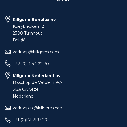
Killgerm Benelux nv
Koeybleuken 12
2300 Turnhout
België
verkoop@killgerm.com
+32 (0)14 44 22 70
Killgerm Nederland bv
Bisschop de Vetplein 9-A
5126 CA Gilze
Nederland
verkoop-nl@killgerm.com
+31 (0)161 219 520