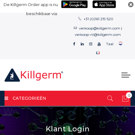
De Killgerm Order app is nu
beschikbaar via:
+31 (0)161 219 520
verkoop@killgerm.com
|
verkoop-nl@killgerm.com
Taal:
0
CATEGORIEËN
Win
Klant Login