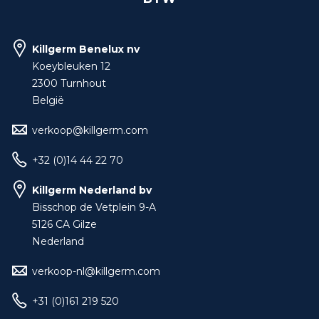
Killgerm Benelux nv
Koeybleuken 12
2300 Turnhout
België
verkoop@killgerm.com
+32 (0)14 44 22 70
Killgerm Nederland bv
Bisschop de Vetplein 9-A
5126 CA Gilze
Nederland
verkoop-nl@killgerm.com
+31 (0)161 219 520