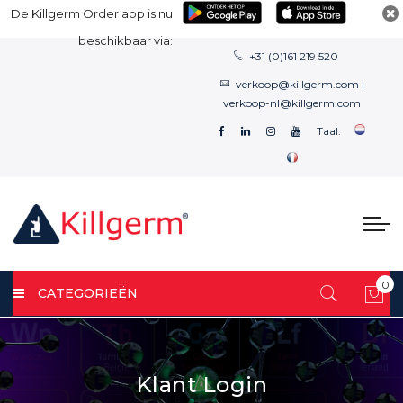
De Killgerm Order app is nu
beschikbaar via:
+31 (0)161 219 520
verkoop@killgerm.com
|
verkoop-nl@killgerm.com
Taal:
0
CATEGORIEËN
Win
Klant Login