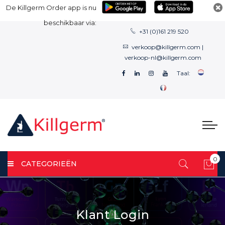
De Killgerm Order app is nu
beschikbaar via:
+31 (0)161 219 520
verkoop@killgerm.com
|
verkoop-nl@killgerm.com
Taal:
0
CATEGORIEËN
Win
Klant Login