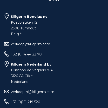
Killgerm Benelux nv
Koeybleuken 12
2300 Turnhout
België
verkoop@killgerm.com
+32 (0)14 44 22 70
Killgerm Nederland bv
Bisschop de Vetplein 9-A
5126 CA Gilze
Nederland
verkoop-nl@killgerm.com
+31 (0)161 219 520