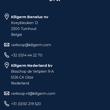
Killgerm Benelux nv
Koeybleuken 12
2300 Turnhout
België
verkoop@killgerm.com
+32 (0)14 44 22 70
Killgerm Nederland bv
Bisschop de Vetplein 9-A
5126 CA Gilze
Nederland
verkoop-nl@killgerm.com
+31 (0)161 219 520