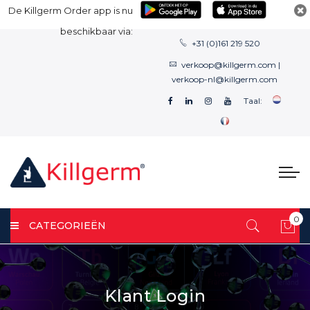
De Killgerm Order app is nu
beschikbaar via:
+31 (0)161 219 520
verkoop@killgerm.com
|
verkoop-nl@killgerm.com
Taal:
0
CATEGORIEËN
Win
Klant Login