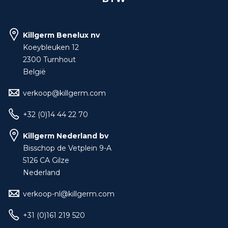
Killgerm Benelux nv
Koeybleuken 12
2300 Turnhout
België
verkoop@killgerm.com
+32 (0)14 44 22 70
Killgerm Nederland bv
Bisschop de Vetplein 9-A
5126 CA Gilze
Nederland
verkoop-nl@killgerm.com
+31 (0)161 219 520