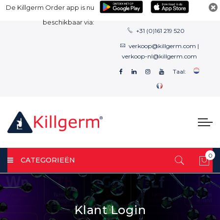
De Killgerm Order app is nu
beschikbaar via:
+31 (0)161 219 520
verkoop@killgerm.com
|
verkoop-nl@killgerm.com
Taal:
0
CATEGORIEËN
Win
Klant Login