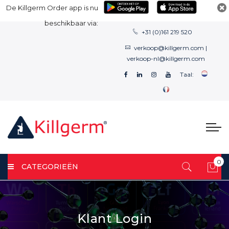
De Killgerm Order app is nu
beschikbaar via:
+31 (0)161 219 520
verkoop@killgerm.com
|
verkoop-nl@killgerm.com
Taal:
0
CATEGORIEËN
Win
Klant Login