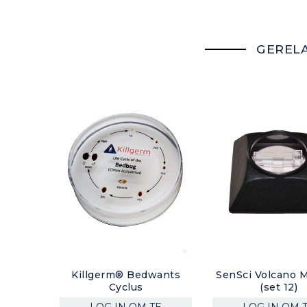
GEREL
Killgerm® Bedwants
SenSci Volcano 
Cyclus
(set 12)