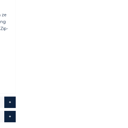
n ze
ing
Zip-