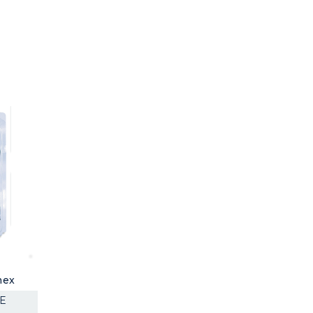
mex
TE
N