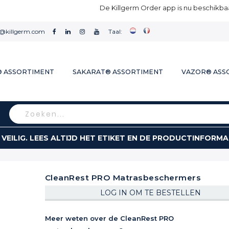
De Killgerm Order app is nu beschikbaa
l@killgerm.com
Taal:
® ASSORTIMENT
SAKARAT® ASSORTIMENT
VAZOR® ASS
Search
 VEILIG. LEES ALTIJD HET ETIKET EN DE PRODUCTINFORMA
CleanRest PRO Matrasbeschermers
LOG IN OM TE BESTELLEN
Meer weten over de CleanRest PRO