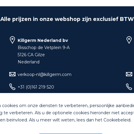
Alle prijzen in onze webshop zijn exclusief BTW
Killgerm Nederland bv
Bisschop de Vetplein 9-A
5126 CA Gilze
Nederland
verkoop-nl@killgerm.com
+31 (0)161 219 520
 cookies om onze diensten te verbeteren, persoonlijke aanbied
g te verbeteren. Als u de optionele cookies hieronder niet accep
d. All rights reserved |
Algemene Voorwaarden
|
Bankgegeven
en beïnvloed. Als u meer wilt weten, lees dan het
Cookiebeleid
.
4 dagen na ontvangstdatum in de originele onbeschadigde verpa