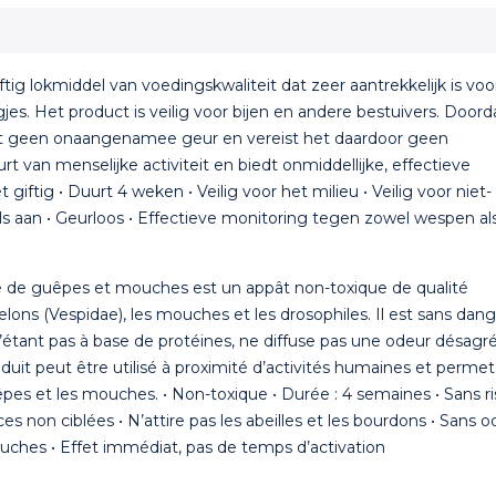
tig lokmiddel van voedingskwaliteit dat zeer aantrekkelijk is voo
gjes. Het product is veilig voor bijen en andere bestuivers. Doord
 het geen onaangenamee geur en vereist het daardoor geen
rt van menselijke activiteit en biedt onmiddellijke, effectieve
giftig • Duurt 4 weken • Veilig voor het milieu • Veilig voor niet-
 aan • Geurloos • Effectieve monitoring tegen zowel wespen al
ure de guêpes et mouches est un appât non-toxique de qualité
relons (Vespidae), les mouches et les drosophiles. Il est sans dan
t n’étant pas à base de protéines, ne diffuse pas une odeur désagr
duit peut être utilisé à proximité d’activités humaines et perme
êpes et les mouches. • Non-toxique • Durée : 4 semaines • Sans r
s non ciblées • N’attire pas les abeilles et les bourdons • Sans o
ouches • Effet immédiat, pas de temps d’activation