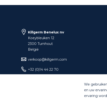
Killgerm Benelux nv
Koeybleuken 12
2300 Turnhout
België
verkoop@killgerm.com
+32 (0)14 44 22 70
We gebruiken
en uw ervarin
© Killgerm Group Lt
ervaring word
Retour van goederen is mogelijk* binnen de 1