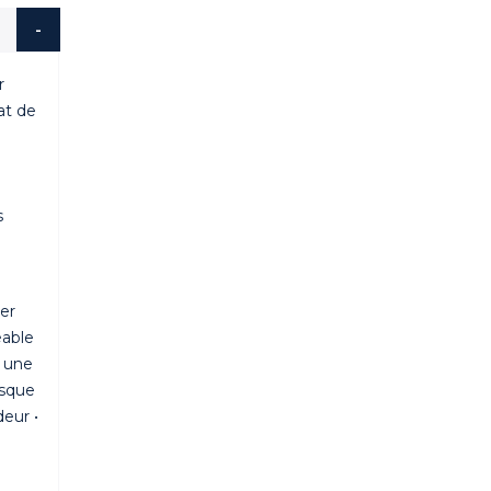
r
at de
s
ger
éable
t une
isque
deur •