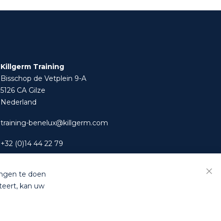
Killgerm Training
Bisschop de Vetplein 9-A
5126 CA Gilze
Nederland
training-benelux@killgerm.com
+32 (0)14 44 22 79
ingen te doen
Slui
teert, kan uw
s
|
Privacyverklaring
kking naar ons magazijn te Turnhout (België).