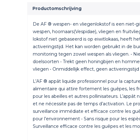
Productomschrijving
De AF ® wespen- en vliegenlokstof is een niet-gif
wespen, hoornaars(Vespidae), vliegen en fruitvlie
lokstof niet gebaseerd is op eiwitlokaas, heeft
activeringstijd. Het kan worden gebruikt in de buu
monitoring tegen zowel wespen als vliegen. • Niet 
doelsoorten • Trekt geen honingbijen en hommels
vliegen • Onmiddellijk effect, geen activeringstijd
L’AF ® appât liquide professionnel pour la capt
alimentaire qui attire fortement les guêpes, les f
pour les abeilles et autres pollinisateurs. L’appâ
et ne nécessite pas de temps d’activation. Le pro
surveillance immédiate et efficace contre les gu
pour l’environnement • Sans risque pour les espèce
Surveillance efficace contre les guêpes et les m