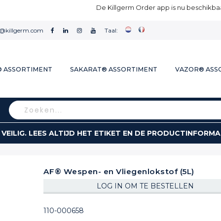
De Killgerm Order app is nu beschikbaa
l@killgerm.com
Taal:
® ASSORTIMENT
SAKARAT® ASSORTIMENT
VAZOR® ASS
Search
 VEILIG. LEES ALTIJD HET ETIKET EN DE PRODUCTINFORMA
AF® Wespen- en Vliegenlokstof (5L)
LOG IN OM TE BESTELLEN
110-000658