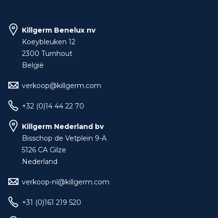
Killgerm Benelux nv
Koeybleuken 12
2300 Turnhout
België
verkoop@killgerm.com
+32 (0)14 44 22 70
Killgerm Nederland bv
Bisschop de Vetplein 9-A
5126 CA Gilze
Nederland
verkoop-nl@killgerm.com
+31 (0)161 219 520