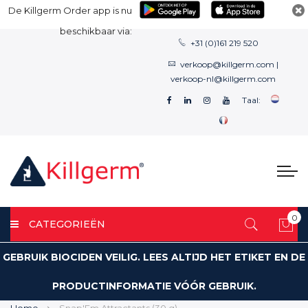
De Killgerm Order app is nu
beschikbaar via:
+31 (0)161 219 520
verkoop@killgerm.com
|
verkoop-nl@killgerm.com
Taal:
0
CATEGORIEËN
Win
GEBRUIK BIOCIDEN VEILIG. LEES ALTIJD HET ETIKET EN DE
PRODUCTINFORMATIE VÓÓR GEBRUIK.