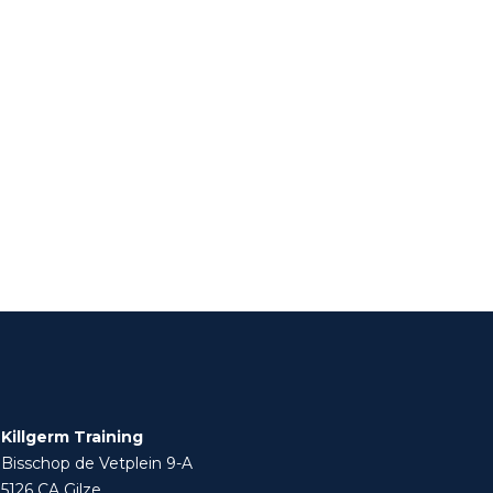
Killgerm Training
Bisschop de Vetplein 9-A
5126 CA Gilze