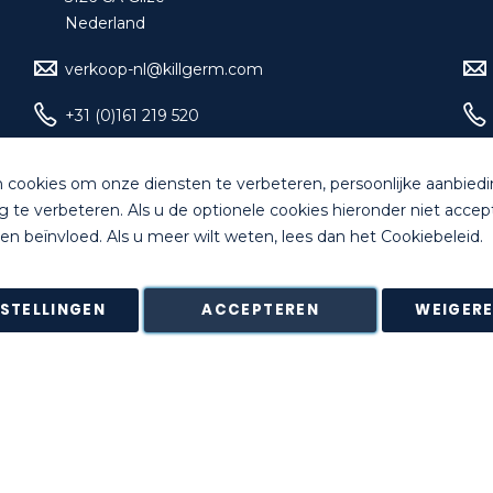
Nederland
verkoop-nl@killgerm.com
+31 (0)161 219 520
 cookies om onze diensten te verbeteren, persoonlijke aanbied
g te verbeteren. Als u de optionele cookies hieronder niet accep
d. All rights reserved |
Algemene Voorwaarden
|
Bankgegeven
en beïnvloed. Als u meer wilt weten, lees dan het
Cookiebeleid
.
4 dagen na ontvangstdatum in de originele onbeschadigde verpa
ering van bepaalde producten zoals maatwerk, gepersonaliseerd
NSTELLINGEN
ACCEPTEREN
WEIGER