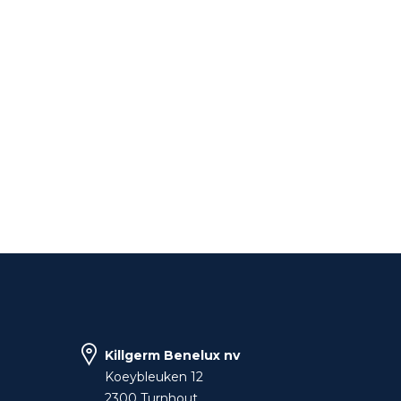
Killgerm Benelux nv
Koeybleuken 12
2300 Turnhout