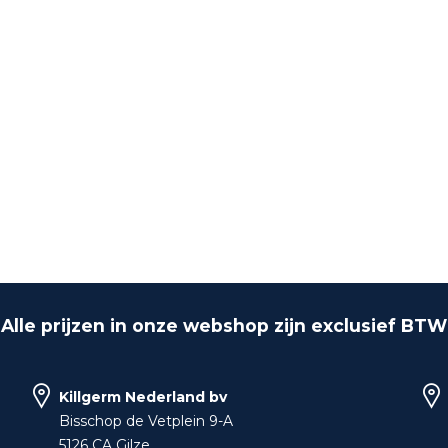
Alle prijzen in onze webshop zijn exclusief BTW
Killgerm Nederland bv
Bisschop de Vetplein 9-A
5126 CA Gilze