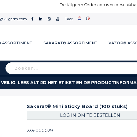
De Killgerm Order app is nu beschikbaa
l@killgerm.com
Taal:
® ASSORTIMENT
SAKARAT® ASSORTIMENT
VAZOR® ASS
Search
 VEILIG. LEES ALTIJD HET ETIKET EN DE PRODUCTINFORMA
Sakarat® Mini Sticky Board (100 stuks)
LOG IN OM TE BESTELLEN
235-000029