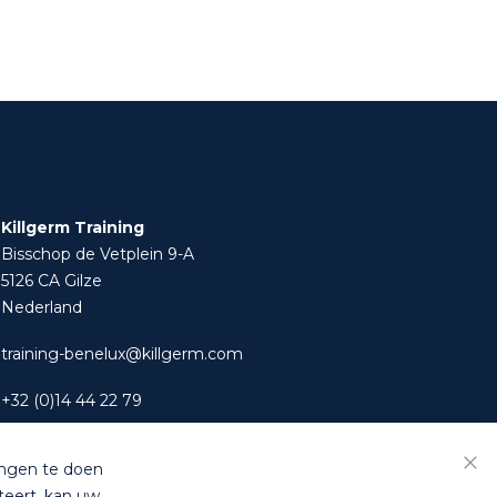
Killgerm Training
Bisschop de Vetplein 9-A
5126 CA Gilze
Nederland
training-benelux@killgerm.com
+32 (0)14 44 22 79
ingen te doen
teert, kan uw