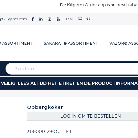
De Killgerm Order app is nu beschikbaa
l@killgerm.com
Taal:
® ASSORTIMENT
SAKARAT® ASSORTIMENT
VAZOR® ASS
Search
 VEILIG. LEES ALTIJD HET ETIKET EN DE PRODUCTINFORMA
Opbergkoker
LOG IN OM TE BESTELLEN
319-000129-OUTLET