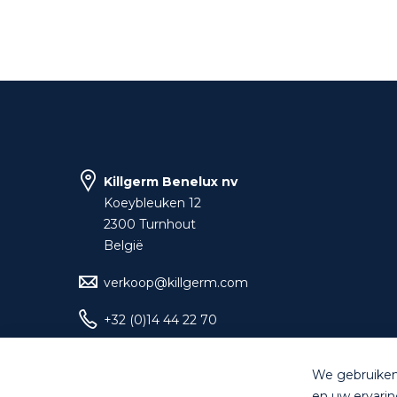
Killgerm Benelux nv
Koeybleuken 12
2300 Turnhout
België
verkoop@killgerm.com
+32 (0)14 44 22 70
We gebruiken
en uw ervarin