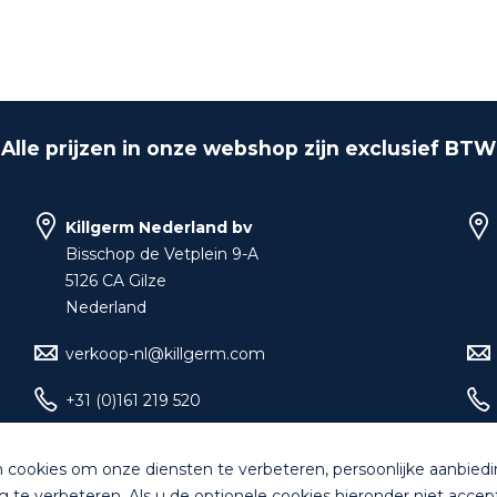
Alle prijzen in onze webshop zijn exclusief BTW
Killgerm Nederland bv
Bisschop de Vetplein 9-A
5126 CA Gilze
Nederland
verkoop-nl@killgerm.com
+31 (0)161 219 520
 cookies om onze diensten te verbeteren, persoonlijke aanbied
g te verbeteren. Als u de optionele cookies hieronder niet accep