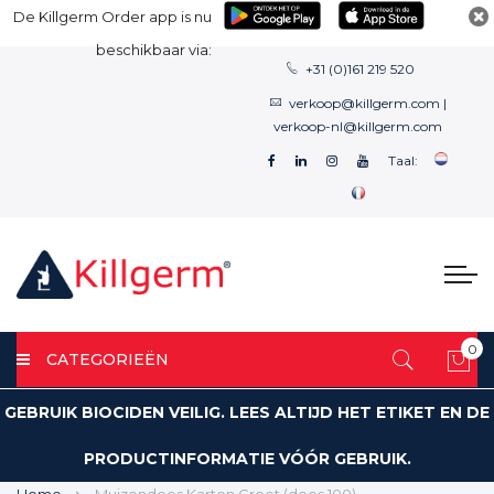
De Killgerm Order app is nu
beschikbaar via:
+31 (0)161 219 520
verkoop@killgerm.com
|
verkoop-nl@killgerm.com
Taal:
0
CATEGORIEËN
Win
GEBRUIK BIOCIDEN VEILIG. LEES ALTIJD HET ETIKET EN DE
PRODUCTINFORMATIE VÓÓR GEBRUIK.