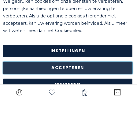
We gebruiken cookies om onze diensten te verbeteren,
Slu
persoonlijke aanbiedingen te doen en uw ervaring te
verbeteren. Als u de optionele cookies hieronder niet
accepteert, kan uw ervaring worden beïnvloed. Als u meer
© Killgerm Group Ltd. All rights reserved |
Algemene
wilt weten, lees dan het
Cookiebeleid
.
Voorwaarden
|
Bankgegevens
|
Privacyverklaring
INSTELLINGEN
Retour van goederen is mogelijk* binnen de 14 dagen na
ontvangstdatum in de originele onbeschadigde verpakking
naar ons magazijn te Turnhout (België).
ACCEPTEREN
*met uitzondering van bepaalde producten zoals
maatwerk, gepersonaliseerde items, etc.
WEIGEREN