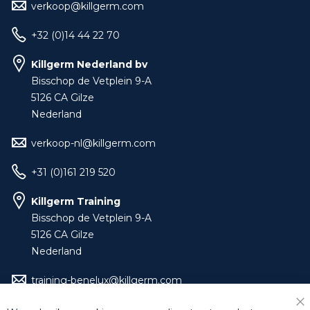
verkoop@killgerm.com
+32 (0)14 44 22 70
Killgerm Nederland bv
Bisschop de Vetplein 9-A
5126 CA Gilze
Nederland
verkoop-nl@killgerm.com
+31 (0)161 219 520
Killgerm Training
Bisschop de Vetplein 9-A
5126 CA Gilze
Nederland
training-benelux@killgerm.com
+32 (0)14 44 22 79