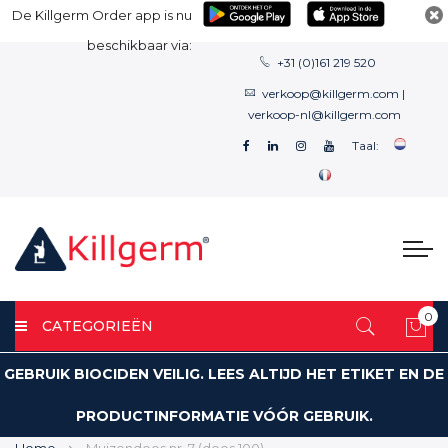
De Killgerm Order app is nu
beschikbaar via:
+31 (0)161 219 520
verkoop@killgerm.com
|
verkoop-nl@killgerm.com
Taal:
0
CATEGORIEËN
Win
GEBRUIK BIOCIDEN VEILIG. LEES ALTIJD HET ETIKET EN DE
PRODUCTINFORMATIE VÓÓR GEBRUIK.