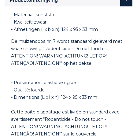
Productomschrijving
- Materiaal: kunststof
- Kwaliteit: zwaar
- Afmetingen (l x b x h): 124 x 95 x 33 mm
De muizendoos nr. 7 wordt standaard geleverd met
waarschuwing “Rodenticide - Do not touch -
ATTENTION! WARNING! ACHTUNG! LET OP!
ATENÇÂO! ATENCIÓN!” op het deksel.
- Présentation: plastique rigide
- Qualité: lourde
- Dimensions (L x l x h): 124 x 95 x 33 mm
Cette boîte d’appâtage est livrée en standard avec
avertissement “Rodenticide - Do not touch -
ATTENTION! WARNING! ACHTUNG! LET OP!
ATENÇÂO! ATENCIÓN!” sur le couvercle.