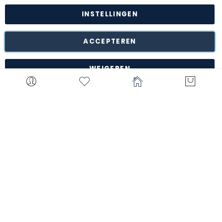
INSTELLINGEN
Retour van goederen is mogelijk* binnen de 14 dagen na
ontvangstdatum in de originele onbeschadigde verpakking
naar ons magazijn te Turnhout (België).
ACCEPTEREN
*met uitzondering van bepaalde producten zoals
maatwerk, gepersonaliseerde items, etc.
WEIGEREN