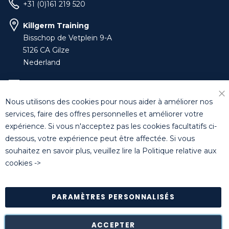
+31 (0)161 219 520
Killgerm Training
Bisschop de Vetplein 9-A
5126 CA Gilze
Nederland
training-benelux@killgerm.com
Nous utilisons des cookies pour nous aider à améliorer nos
+32 (0)14 44 22 79
services, faire des offres personnelles et améliorer votre
expérience. Si vous n'acceptez pas les cookies facultatifs ci-
dessous, votre expérience peut être affectée. Si vous
© Killgerm Group Ltd. All rights reserved |
Conditions
souhaitez en savoir plus, veuillez lire la
Politique relative aux
générales de vente
|
Coordonnées bancaires
|
Politique de
cookies
->
confidentialité
PARAMÈTRES PERSONNALISÉS
Retour des marchandises est possible* dans les 14 jours
suivant leur réception dans leur emballage d'origine intact à
notre entrepôt de Turnhout (Belgique).
ACCEPTER