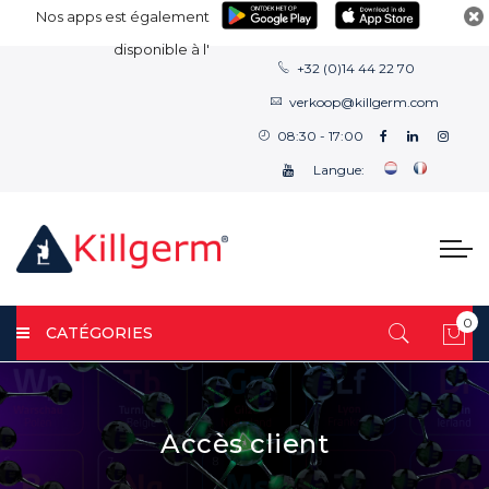
Nos apps est également
disponible à l'
+32 (0)14 44 22 70
verkoop@killgerm.com
08:30 - 17:00
Langue:
0
CATÉGORIES
Mon
Accès client