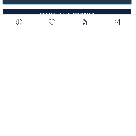
*à l'exception de certains produits comme la
customisation, les articles personnalisés, etc.
REFUSER LES COOKIES