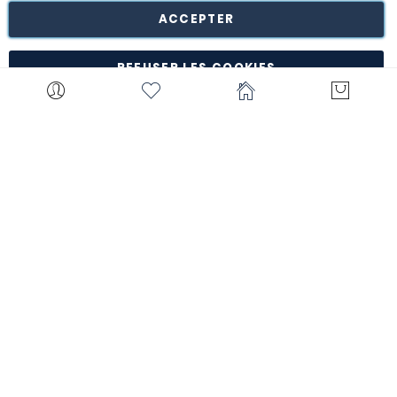
notre entrepôt de Turnhout (Belgique).
ACCEPTER
*à l'exception de certains produits comme la
customisation, les articles personnalisés, etc.
REFUSER LES COOKIES