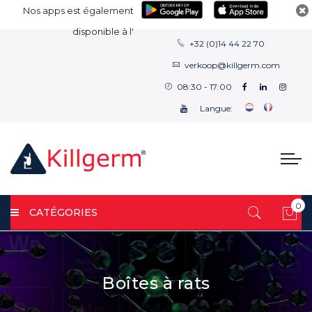
Nos apps est également
disponible à l'
+32 (0)14 44 22 70
verkoop@killgerm.com
08:30 - 17:00
Langue:
0
CATÉGORIES
Mon
Boîtes à rats