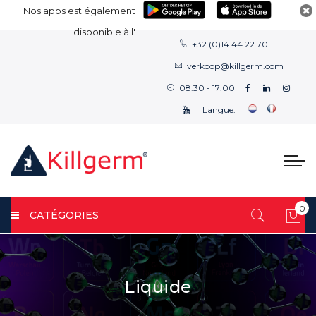
Nos apps est également
disponible à l'
+32 (0)14 44 22 70
verkoop@killgerm.com
08:30 - 17:00
Langue:
0
CATÉGORIES
Mon
Liquide