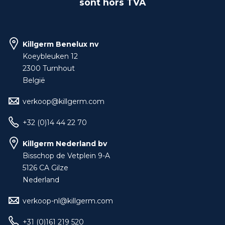
sont hors TVA
Killgerm Benelux nv
Koeybleuken 12
2300 Turnhout
België
verkoop@killgerm.com
+32 (0)14 44 22 70
Killgerm Nederland bv
Bisschop de Vetplein 9-A
5126 CA Gilze
Nederland
verkoop-nl@killgerm.com
+31 (0)161 219 520