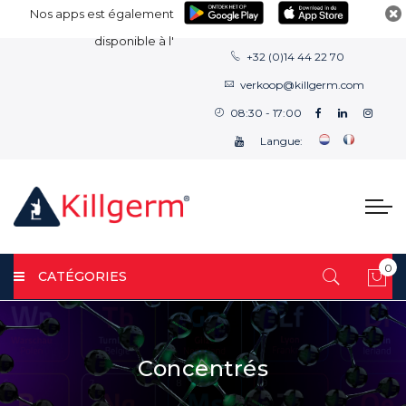
Nos apps est également
disponible à l'
+32 (0)14 44 22 70
verkoop@killgerm.com
08:30 - 17:00
Langue:
0
CATÉGORIES
Mon
Concentrés