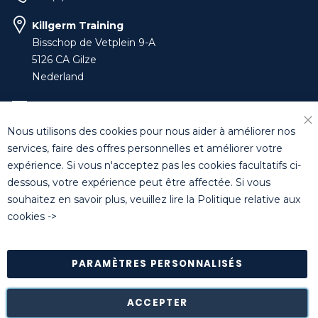
Killgerm Training
Bisschop de Vetplein 9-A
5126 CA Gilze
Nederland
training-benelux@killgerm.com
Nous utilisons des cookies pour nous aider à améliorer nos
Fe
+32 (0)14 44 22 79
services, faire des offres personnelles et améliorer votre
expérience. Si vous n'acceptez pas les cookies facultatifs ci-
dessous, votre expérience peut être affectée. Si vous
© Killgerm Group Ltd. All rights reserved |
Conditions
souhaitez en savoir plus, veuillez lire la
Politique relative aux
générales de vente
|
Coordonnées bancaires
|
Politique de
cookies
->
confidentialité
PARAMÈTRES PERSONNALISÉS
Retour des marchandises est possible* dans les 14 jours
suivant leur réception dans leur emballage d'origine intact à
notre entrepôt de Turnhout (Belgique).
ACCEPTER
*à l'exception de certains produits comme la