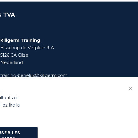
s TVA
Killgerm Training
Bisschop de Vetplein 9-A
5126 CA Gilze
Nederland
training-benelux@killgerm.com
+32 (0)14 44 22 79
s
Fer
tatifs ci-
ez lire la
res
|
Politique de confidentialité
ntact à notre entrepôt de Turnhout (Belgique).
USER LES
nnalisés, etc.