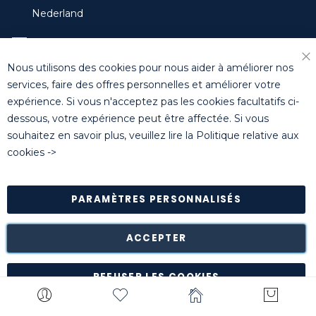
Nederland
training-benelux@killgerm.com
Nous utilisons des cookies pour nous aider à améliorer nos
Fe
+32 (0)14 44 22 79
services, faire des offres personnelles et améliorer votre
expérience. Si vous n'acceptez pas les cookies facultatifs ci-
dessous, votre expérience peut être affectée. Si vous
© Killgerm Group Ltd. All rights reserved |
Conditions
souhaitez en savoir plus, veuillez lire la
Politique relative aux
générales de vente
|
Coordonnées bancaires
|
Politique de
cookies
->
confidentialité
PARAMÈTRES PERSONNALISÉS
Retour des marchandises est possible* dans les 14 jours
suivant leur réception dans leur emballage d'origine intact à
notre entrepôt de Turnhout (Belgique).
ACCEPTER
*à l'exception de certains produits comme la
customisation, les articles personnalisés, etc.
REFUSER LES COOKIES