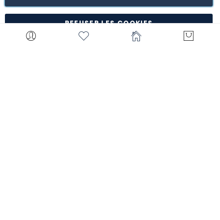
*à l'exception de certains produits comme la
customisation, les articles personnalisés, etc.
REFUSER LES COOKIES