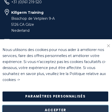
+31 (0)161 219 520
Killgerm Training
Bisschop de Vetplein 9-A
5126 CA Gilze
Nederland
training-benelux@killgerm.com
Nous utilisons des cookies pour nous aider à améliorer nos
+32 (0)14 44 22 79
services, faire des offres personnelles et améliorer votre
expérience. Si vous n'acceptez pas les cookies facultatifs ci-
dessous, votre expérience peut être affectée. Si vous
© Killgerm Group Ltd. All rights reserved |
Conditions
souhaitez en savoir plus, veuillez lire la
Politique relative aux
générales de vente
|
Coordonnées bancaires
|
Politique de
cookies
->
confidentialité
PARAMÈTRES PERSONNALISÉS
Retour des marchandises est possible* dans les 14 jours
suivant leur réception dans leur emballage d'origine intact à
notre entrepôt de Turnhout (Belgique).
ACCEPTER