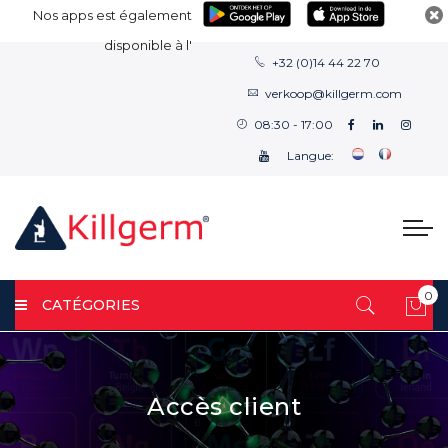
Nos apps est également
disponible à l'
+32 (0)14 44 22 70
verkoop@killgerm.com
08:30 - 17:00
Langue:
0
CATÉGORIES
Mon
Accès client