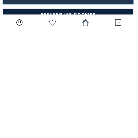
*à l'exception de certains produits comme la
customisation, les articles personnalisés, etc.
REFUSER LES COOKIES