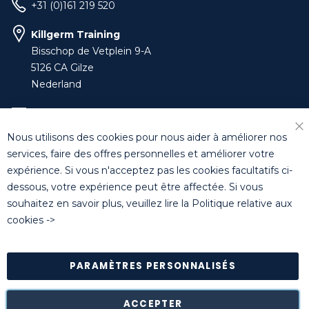
+31 (0)161 219 520
Killgerm Training
Bisschop de Vetplein 9-A
5126 CA Gilze
Nederland
training-benelux@killgerm.com
Nous utilisons des cookies pour nous aider à améliorer nos
Fe
+32 (0)14 44 22 79
services, faire des offres personnelles et améliorer votre
expérience. Si vous n'acceptez pas les cookies facultatifs ci-
dessous, votre expérience peut être affectée. Si vous
© Killgerm Group Ltd. All rights reserved |
Conditions
souhaitez en savoir plus, veuillez lire la
Politique relative aux
générales de vente
|
Coordonnées bancaires
|
Politique de
cookies
->
confidentialité
PARAMÈTRES PERSONNALISÉS
Retour des marchandises est possible* dans les 14 jours
suivant leur réception dans leur emballage d'origine intact à
notre entrepôt de Turnhout (Belgique).
ACCEPTER