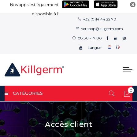
Nos apps est également
disponible à l'
+32 (0)14 44 22 70
verkoop@killgerm.com
08:30 - 17:00
Langue:
0
CATÉGORIES
Mon
Accès client