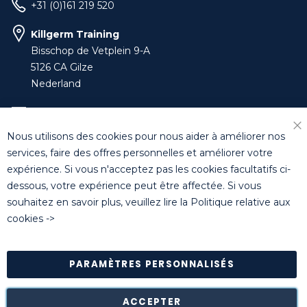
+31 (0)161 219 520
Killgerm Training
Bisschop de Vetplein 9-A
5126 CA Gilze
Nederland
training-benelux@killgerm.com
Nous utilisons des cookies pour nous aider à améliorer nos
+32 (0)14 44 22 79
services, faire des offres personnelles et améliorer votre
expérience. Si vous n'acceptez pas les cookies facultatifs ci-
dessous, votre expérience peut être affectée. Si vous
© Killgerm Group Ltd. All rights reserved |
Conditions
souhaitez en savoir plus, veuillez lire la
Politique relative aux
générales de vente
|
Coordonnées bancaires
|
Politique de
cookies
->
confidentialité
PARAMÈTRES PERSONNALISÉS
Retour des marchandises est possible* dans les 14 jours
suivant leur réception dans leur emballage d'origine intact à
notre entrepôt de Turnhout (Belgique).
ACCEPTER