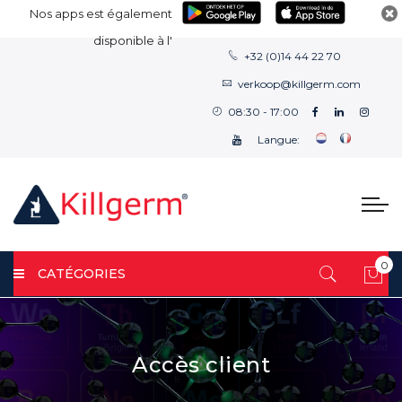
Nos apps est également
disponible à l'
+32 (0)14 44 22 70
verkoop@killgerm.com
08:30 - 17:00
Langue:
0
CATÉGORIES
Mon
Accès client