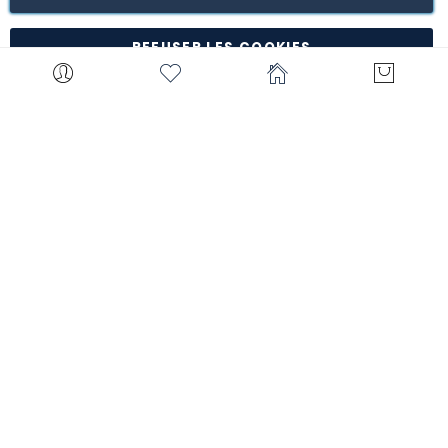
*à l'exception de certains produits comme la
customisation, les articles personnalisés, etc.
REFUSER LES COOKIES