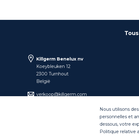
Tous
Killgerm Benelux nv
Koeybleuken 12
2300 Turnhout
België
verkoop@killgerm.com
+32 (0)14 44 22 70
Nous utilisons des
personnelles et am
dessous, votre expé
Politique relative
© Killgerm Group Ltd. All right