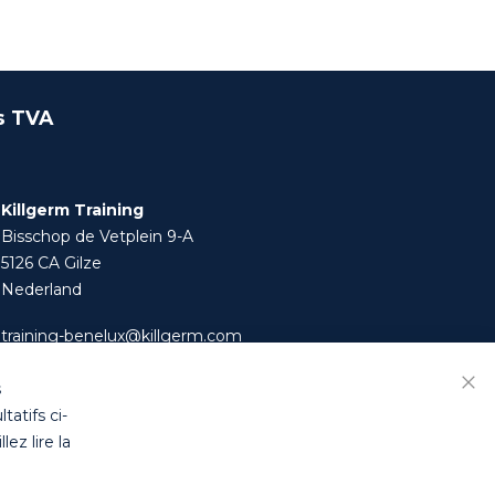
s TVA
Killgerm Training
Bisschop de Vetplein 9-A
5126 CA Gilze
Nederland
training-benelux@killgerm.com
+32 (0)14 44 22 79
s
Fer
tatifs ci-
ez lire la
res
|
Politique de confidentialité