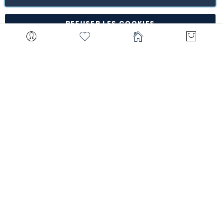
*à l'exception de certains produits comme la
customisation, les articles personnalisés, etc.
REFUSER LES COOKIES