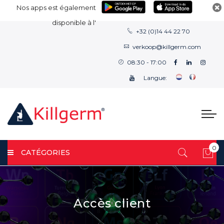
Nos apps est également
disponible à l'
+32 (0)14 44 22 70
verkoop@killgerm.com
08:30 - 17:00
Langue:
0
CATÉGORIES
Mon
Accès client