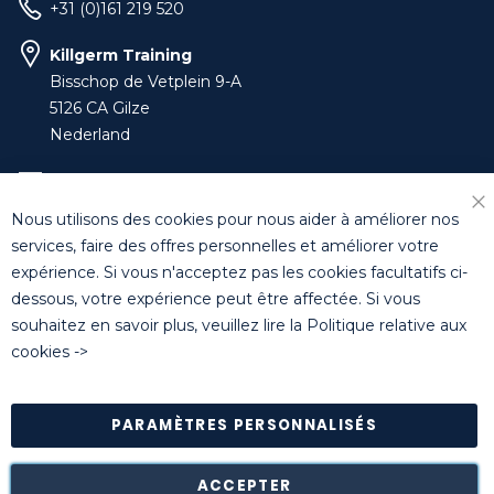
+31 (0)161 219 520
Killgerm Training
Bisschop de Vetplein 9-A
5126 CA Gilze
Nederland
training-benelux@killgerm.com
Nous utilisons des cookies pour nous aider à améliorer nos
Fe
+32 (0)14 44 22 79
services, faire des offres personnelles et améliorer votre
expérience. Si vous n'acceptez pas les cookies facultatifs ci-
dessous, votre expérience peut être affectée. Si vous
© Killgerm Group Ltd. All rights reserved |
Conditions
souhaitez en savoir plus, veuillez lire la
Politique relative aux
générales de vente
|
Coordonnées bancaires
|
Politique de
cookies
->
confidentialité
PARAMÈTRES PERSONNALISÉS
Retour des marchandises est possible* dans les 14 jours
suivant leur réception dans leur emballage d'origine intact à
notre entrepôt de Turnhout (Belgique).
ACCEPTER