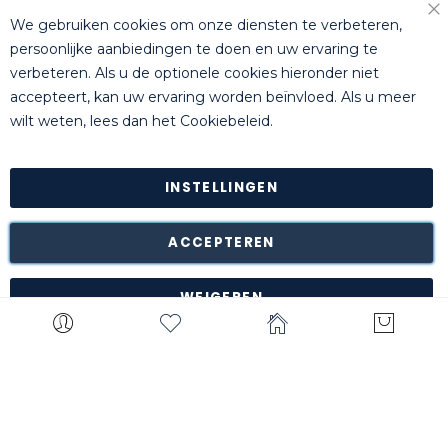
+32 (0)14 44 22 79
We gebruiken cookies om onze diensten te verbeteren,
Slu
persoonlijke aanbiedingen te doen en uw ervaring te
verbeteren. Als u de optionele cookies hieronder niet
accepteert, kan uw ervaring worden beïnvloed. Als u meer
© Killgerm Group Ltd. All rights reserved |
Algemene
wilt weten, lees dan het
Cookiebeleid
.
Voorwaarden
|
Bankgegevens
|
Privacyverklaring
INSTELLINGEN
Retour van goederen is mogelijk* binnen de 14 dagen na
ontvangstdatum in de originele onbeschadigde verpakking
naar ons magazijn te Turnhout (België).
ACCEPTEREN
*met uitzondering van bepaalde producten zoals
maatwerk, gepersonaliseerde items, etc.
WEIGEREN