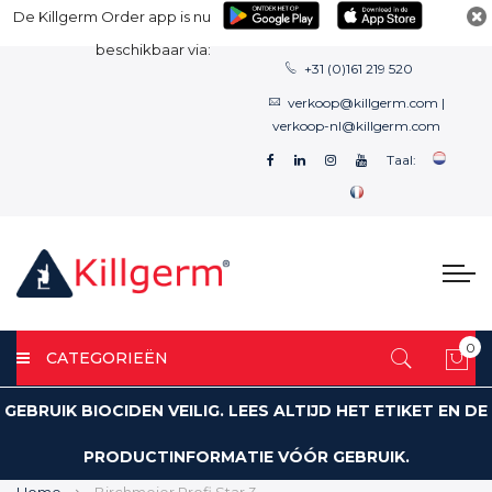
De Killgerm Order app is nu
beschikbaar via:
+31 (0)161 219 520
verkoop@killgerm.com
|
verkoop-nl@killgerm.com
Taal:
0
CATEGORIEËN
Win
GEBRUIK BIOCIDEN VEILIG. LEES ALTIJD HET ETIKET EN DE
PRODUCTINFORMATIE VÓÓR GEBRUIK.