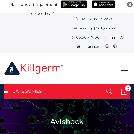
Nos apps est également
disponible à l'
+32 (0)14 44 22 70
verkoop@killgerm.com
08:30 - 17:00
Langue:
0
CATÉGORIES
Mon
Avishock