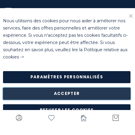
training-benelux@killgerm.com
Nous utilisons des cookies pour nous aider à améliorer nos
Fe
+32 (0)14 44 22 79
services, faire des offres personnelles et améliorer votre
expérience. Si vous n'acceptez pas les cookies facultatifs ci-
dessous, votre expérience peut être affectée. Si vous
© Killgerm Group Ltd. All rights reserved |
Conditions
souhaitez en savoir plus, veuillez lire la
Politique relative aux
générales de vente
|
Coordonnées bancaires
|
Politique de
cookies
->
confidentialité
PARAMÈTRES PERSONNALISÉS
Retour des marchandises est possible* dans les 14 jours
suivant leur réception dans leur emballage d'origine intact à
notre entrepôt de Turnhout (Belgique).
ACCEPTER
*à l'exception de certains produits comme la
customisation, les articles personnalisés, etc.
REFUSER LES COOKIES