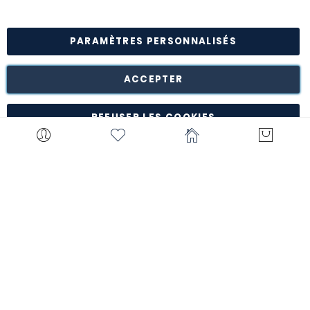
confidentialité
PARAMÈTRES PERSONNALISÉS
Retour des marchandises est possible* dans les 14 jours
suivant leur réception dans leur emballage d'origine intact à
notre entrepôt de Turnhout (Belgique).
ACCEPTER
*à l'exception de certains produits comme la
customisation, les articles personnalisés, etc.
REFUSER LES COOKIES