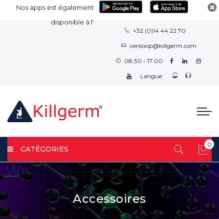
Nos apps est également
disponible à l'
+32 (0)14 44 22 70
verkoop@killgerm.com
08:30 - 17:00
Langue:
0
CATÉGORIES
Mon
Accessoires