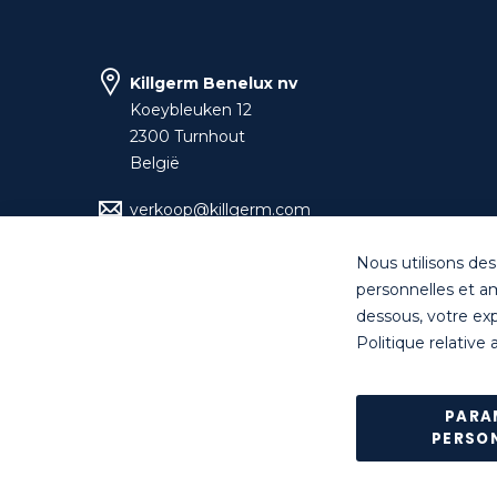
Killgerm Benelux nv
Koeybleuken 12
2300 Turnhout
België
verkoop@killgerm.com
+32 (0)14 44 22 70
Nous utilisons des
personnelles et am
dessous, votre expé
Politique relative
© Killgerm Group Ltd. All right
Retour des marchandises est possible* dans le
PARA
*à l'exceptio
PERSO