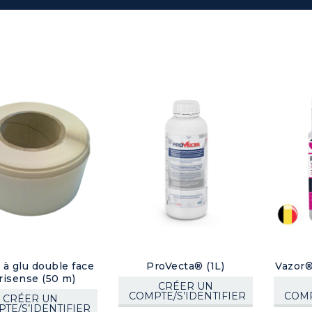
à glu double face
ProVecta® (1L)
Vazor
risense (50 m)
CRÉER UN
COMPTE/S’IDENTIFIER
COMP
CRÉER UN
TE/S’IDENTIFIER