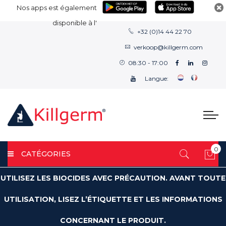
Nos apps est également
disponible à l'
+32 (0)14 44 22 70
verkoop@killgerm.com
08:30 - 17:00
Langue:
0
CATÉGORIES
Mon
UTILISEZ LES BIOCIDES AVEC PRÉCAUTION. AVANT TOUTE
UTILISATION, LISEZ L’ÉTIQUETTE ET LES INFORMATIONS
CONCERNANT LE PRODUIT.