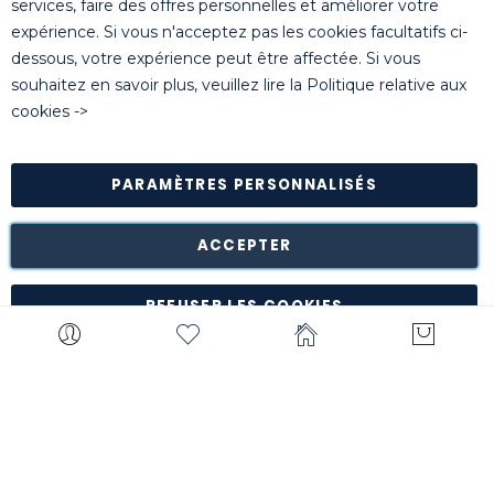
services, faire des offres personnelles et améliorer votre
expérience. Si vous n'acceptez pas les cookies facultatifs ci-
dessous, votre expérience peut être affectée. Si vous
© Killgerm Group Ltd. All rights reserved |
Conditions
souhaitez en savoir plus, veuillez lire la
Politique relative aux
générales de vente
|
Coordonnées bancaires
|
Politique de
cookies
->
confidentialité
PARAMÈTRES PERSONNALISÉS
Retour des marchandises est possible* dans les 14 jours
suivant leur réception dans leur emballage d'origine intact à
notre entrepôt de Turnhout (Belgique).
ACCEPTER
*à l'exception de certains produits comme la
customisation, les articles personnalisés, etc.
REFUSER LES COOKIES