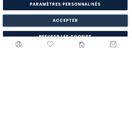
PARAMÈTRES PERSONNALISÉS
Retour des marchandises est possible* dans les 14 jours
suivant leur réception dans leur emballage d'origine intact à
notre entrepôt de Turnhout (Belgique).
ACCEPTER
*à l'exception de certains produits comme la
customisation, les articles personnalisés, etc.
REFUSER LES COOKIES