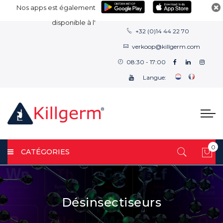
Nos apps est également
disponible à l'
+32 (0)14 44 22 70
verkoop@killgerm.com
08:30 - 17:00
Langue:
0
CATÉGORIES
Mon
Désinsectiseurs