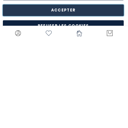
suivant leur réception dans leur emballage d'origine intact à
notre entrepôt de Turnhout (Belgique).
ACCEPTER
*à l'exception de certains produits comme la
customisation, les articles personnalisés, etc.
REFUSER LES COOKIES