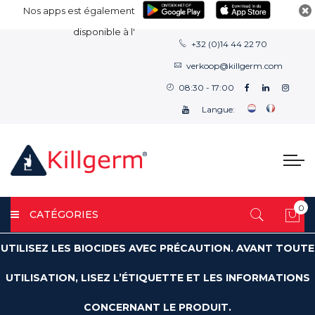
Nos apps est également
disponible à l'
+32 (0)14 44 22 70
verkoop@killgerm.com
08:30 - 17:00
Langue:
0
CATÉGORIES
Mon
UTILISEZ LES BIOCIDES AVEC PRÉCAUTION. AVANT TOUTE
UTILISATION, LISEZ L’ÉTIQUETTE ET LES INFORMATIONS
CONCERNANT LE PRODUIT.