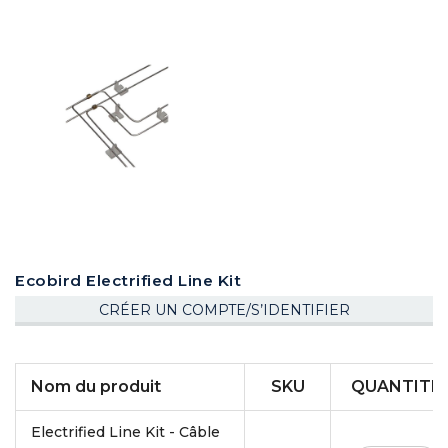
Ecobird Electrified Line Kit
CRÉER UN COMPTE/S’IDENTIFIER
Articles
Nom du produit
SKU
QUANTITÉ
du
produit
Electrified Line Kit - Câble
groupé