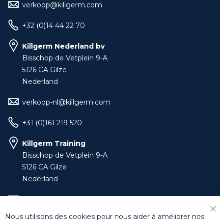
verkoop@killgerm.com
+32 (0)14 44 22 70
Killgerm Nederland bv
Bisschop de Vetplein 9-A
5126 CA Gilze
Nederland
verkoop-nl@killgerm.com
+31 (0)161 219 520
Killgerm Training
Bisschop de Vetplein 9-A
5126 CA Gilze
Nederland
training-benelux@killgerm.com
Nous utilisons des cookies pour nous aider à améliorer nos
Fe