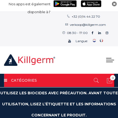
Nos apps est également
disponible à l'
+32 (0)14 44 22 70
verkoop@killgerm.com
08:30 - 17:00
Langue:
0
CATÉGORIES
Mon
UTILISEZ LES BIOCIDES AVEC PRÉCAUTION. AVANT TOUTE
UTILISATION, LISEZ L’ÉTIQUETTE ET LES INFORMATIONS
CONCERNANT LE PRODUIT.