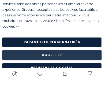
+32 (0)14 44 22 79
services, faire des offres personnelles et améliorer votre
expérience. Si vous n'acceptez pas les cookies facultatifs ci-
dessous, votre expérience peut être affectée. Si vous
© Killgerm Group Ltd. All rights reserved |
Conditions
souhaitez en savoir plus, veuillez lire la
Politique relative aux
générales de vente
|
Coordonnées bancaires
|
Politique de
cookies
->
confidentialité
PARAMÈTRES PERSONNALISÉS
Retour des marchandises est possible* dans les 14 jours
suivant leur réception dans leur emballage d'origine intact à
notre entrepôt de Turnhout (Belgique).
ACCEPTER
*à l'exception de certains produits comme la
customisation, les articles personnalisés, etc.
REFUSER LES COOKIES