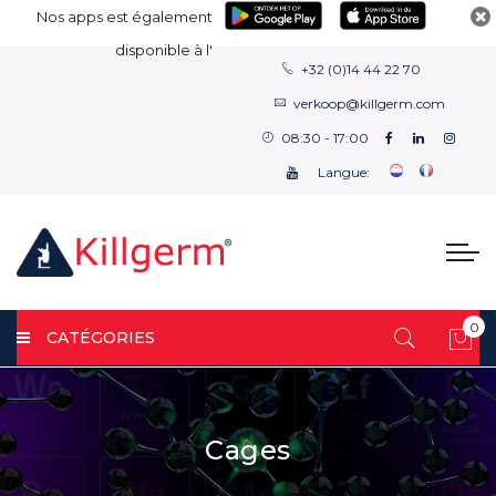
Nos apps est également
disponible à l'
+32 (0)14 44 22 70
verkoop@killgerm.com
08:30 - 17:00
Langue:
0
CATÉGORIES
Mon
Cages