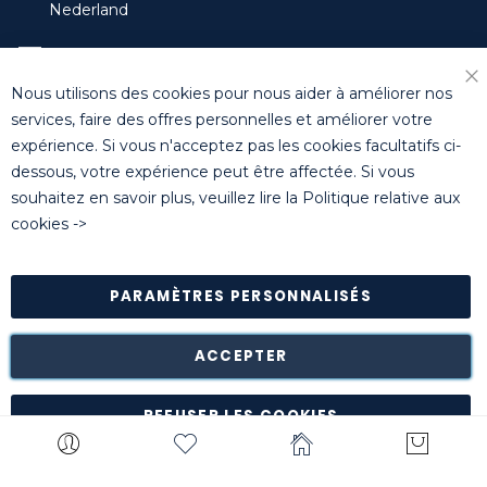
Nederland
training-benelux@killgerm.com
Nous utilisons des cookies pour nous aider à améliorer nos
+32 (0)14 44 22 79
services, faire des offres personnelles et améliorer votre
expérience. Si vous n'acceptez pas les cookies facultatifs ci-
dessous, votre expérience peut être affectée. Si vous
© Killgerm Group Ltd. All rights reserved |
Conditions
souhaitez en savoir plus, veuillez lire la
Politique relative aux
générales de vente
|
Coordonnées bancaires
|
Politique de
cookies
->
confidentialité
PARAMÈTRES PERSONNALISÉS
Retour des marchandises est possible* dans les 14 jours
suivant leur réception dans leur emballage d'origine intact à
notre entrepôt de Turnhout (Belgique).
ACCEPTER
*à l'exception de certains produits comme la
customisation, les articles personnalisés, etc.
REFUSER LES COOKIES