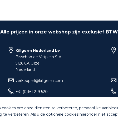
Alle prijzen in onze webshop zijn exclusief BTW
Killgerm Nederland bv
Bisschop de Vetplein 9-A
5126 CA Gilze
Nederland
verkoop-nl@killgerm.com
+31 (0)161 219 520
 cookies om onze diensten te verbeteren, persoonlijke aanbied
g te verbeteren. Als u de optionele cookies hieronder niet accep
d. All rights reserved |
Algemene Voorwaarden
|
Bankgegeven