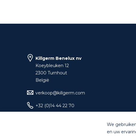
Killgerm Benelux nv
Koeybleuken 12
2300 Turnhout
België
verkoop@killgerm.com
+32 (0)14 44 22 70
We gebruiken
en uw ervarin
© Killgerm Group Lt