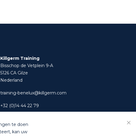
Killgerm Training
Bisschop de Vetplein 9-A
5126 CA Gilze
Nederland
training-benelux@killgerm.com
+32 (0)14 44 22 79
ingen te doen
Slui
teert, kan uw
s
|
Privacyverklaring