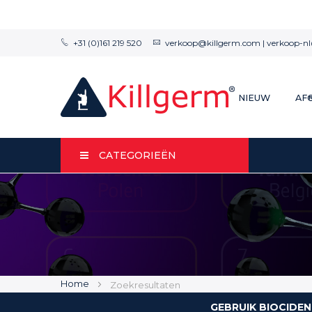
+31 (0)161 219 520
verkoop@killgerm.com
|
verkoop-n
NIEUW
AF
CATEGORIEËN
Home
Zoekresultaten
GEBRUIK BIOCIDEN