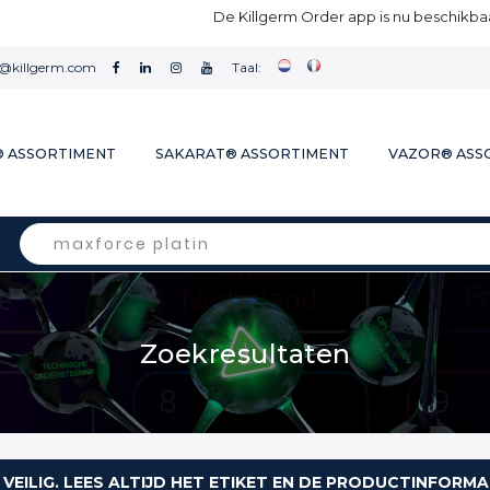
De Killgerm Order app is nu beschikbaa
l@killgerm.com
Taal:
® ASSORTIMENT
SAKARAT® ASSORTIMENT
VAZOR® ASS
Search
Zoekresultaten
 VEILIG. LEES ALTIJD HET ETIKET EN DE PRODUCTINFORMA