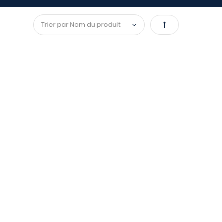
Par
ordre
décroissant